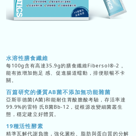
水溶性膳食纖維
每100g含有高達35.9g的膳食纖維Fibersol®-2 。
能有效增加飽足 感、促進腸道蠕動，排便順暢不卡
關。
百篇研究的優質AB菌不添加無功能雜菌
亞斯菲德菌(A菌)和能耐住胃酸膽酸考驗，存活率達
99.9%的雷特 氏B菌Bb-12，從根源改變細菌叢生
態，穩定建立好體質。
19種活性酵素
精準瓦解代謝負擔，強化澱粉、脂肪與蛋白質的分解