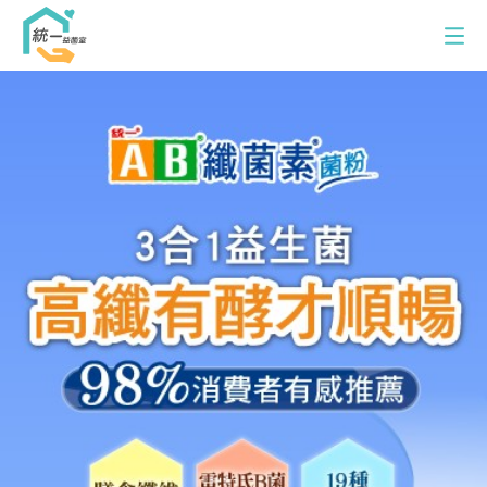
A
B
纖
統一益菌室
菌
AB品牌館
素
菌
LP33品牌館
粉
多多品牌館
最新消息
訂購專線：0800-00-9433
服務時間：週一至五 8:00-12:00/13:00-17:00