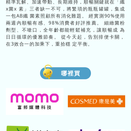
精準瓦解、加速帶動、長期維持，順暢關鍵就在「纖
x菌x 素」三者缺一不可，將繁瑣的瓶瓶罐罐，集成
一包AB纖 菌素照顧所有消化難題。 經實測90%使用
兩週內順暢有感、98%消費者好評推薦。 細緻菌粉
劑型、不嗆口，全年齡都能輕鬆補充，讓順暢成 為
日日循環的優雅節奏。 從今天起，告別排便卡關，
在3效合一的加乘下，重拾穩 定平衡。
哪裡買