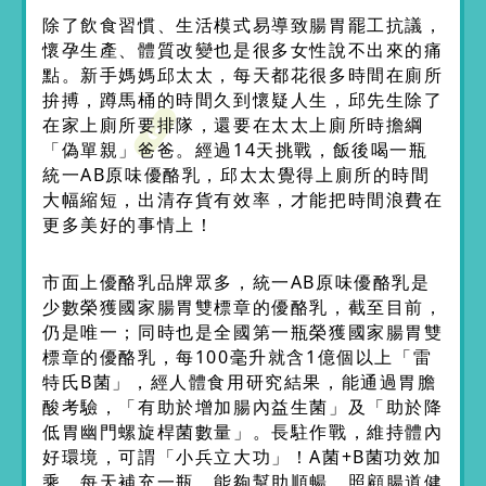
除了飲食習慣、生活模式易導致腸胃罷工抗議，
懷孕生產、體質改變也是很多女性說不出來的痛
點。新手媽媽邱太太，每天都花很多時間在廁所
拚搏，蹲馬桶的時間久到懷疑人生，邱先生除了
在家上廁所要排隊，還要在太太上廁所時擔綱
「偽單親」爸爸。經過14天挑戰，飯後喝一瓶
統一AB原味優酪乳，邱太太覺得上廁所的時間
大幅縮短，出清存貨有效率，才能把時間浪費在
更多美好的事情上！
市面上優酪乳品牌眾多，統一AB原味優酪乳是
少數榮獲國家腸胃雙標章的優酪乳，截至目前，
仍是唯一；同時也是全國第一瓶榮獲國家腸胃雙
標章的優酪乳，每100毫升就含1億個以上「雷
特氏B菌」，經人體食用研究結果，能通過胃膽
酸考驗，「有助於增加腸內益生菌」及「助於降
低胃幽門螺旋桿菌數量」。長駐作戰，維持體內
好環境，可謂「小兵立大功」！A菌+B菌功效加
乘，每天補充一瓶，能夠幫助順暢、照顧腸道健