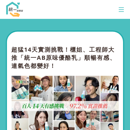
統一益菌室
AB品牌館
超猛14天實測挑戰！櫃姐、工程師大
推「統一AB原味優酪乳」順暢有感、
LP33品牌館
連氣色都變好！
多多品牌館
最新消息
訂購專線：0800-00-9433
服務時間：週一至五 8:00-12:00/13:00-17:00